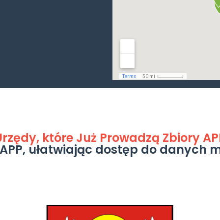
Urzędy, które Już Prowadzą Zbiory AP
 APP, ułatwiając dostęp do danych 