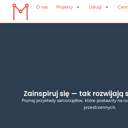
O nas
Projekty
Usługi
Cenn
Zainspiruj się — tak rozwijają
Poznaj przykłady samorządów, które postawiły na ro
przestrzennych.