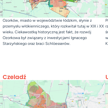
Ozorków, miasto w województwie łódzkim, słynie z
P
przemysłu włókienniczego, który rozkwitał tutaj w XIX i XX
r
wieku. Ciekawostką historyczną jest fakt, że rozwój
ś
Ozorkowa był związany z inwestycjami Ignacego
w
Starzyńskiego oraz braci Schlöesserów.
K
Czeladź