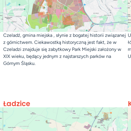
Czeladź, gmina miejska , słynie z bogatej historii związanej
U
z górnictwem. Ciekawostką historyczną jest fakt, że w
ł
Czeladzi znajduje się zabytkowy Park Miejski założony w
m
XIX wieku, będący jednym z najstarszych parków na
U
Górnym Śląsku.
Ładzice