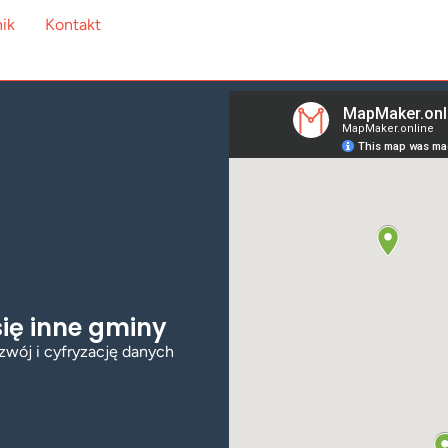
ik
Kontakt
 się inne gminy
zwój i cyfryzację danych